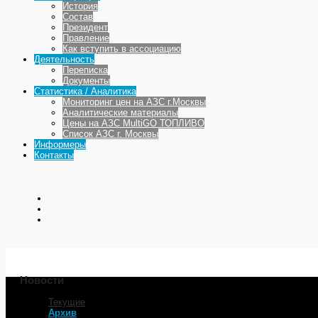
История
Состав
Президент
Правление
Как вступить в ассоциацию
Деятельность
Переписка
Документы
Статистика / Аналитика
Мониторинг цен на АЗС г.Москвы
Аналитические материалы
Цены на АЗС MultiGO ТОПЛИВО
Список АЗС г. Москвы
Информеры
Контакты
Новости
Текущие
Главная
Архив
Архив