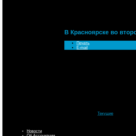
Новости
Текущие
В Красноярске во второй ра
В Красноярске во втор
Печать
E-mail
В Красноярске сегодня вновь подеше
самой популярной марки топлива АИ 92
Последнее снижение розничных цен пр
деятельностью владельцев заправок 
возможно, связано с возбуждением де
топливо. Между тем, цена на нефть н
Таким образом, в Красноярском крае о
Алтайском крае АИ-92 стоит 22-22,5 
достичь результатов.
Подробности
Категория:
Текущие
Опубликовано: 20 Октябрь 2008
Просмотров: 3562
Новости
Об Ассоциации