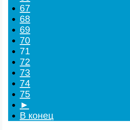
67
68
69
70
71
72
73
74
75
►
В конец