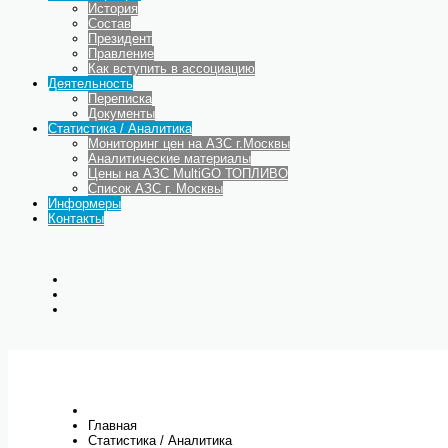
История
Состав
Президент
Правление
Как вступить в ассоциацию
Деятельность
Переписка
Документы
Статистика / Аналитика
Мониторинг цен на АЗС г.Москвы
Аналитические материалы
Цены на АЗС MultiGO ТОПЛИВО
Список АЗС г. Москвы
Информеры
Контакты
Главная
Статистика / Аналитика