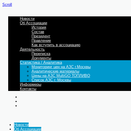
Scroll
Новости
Об Ассоциации
История
Состав
Президент
Правление
Как вступить в ассоциацию
Деятельность
Переписка
Документы
Статистика / Аналитика
Мониторинг цен на АЗС г.Москвы
Аналитические материалы
Цены на АЗС MultiGO ТОПЛИВО
Список АЗС г. Москвы
Информеры
Контакты
Новости
Об Ассоциации