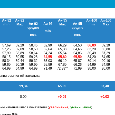
Аи-92
Аи-92
Аи-95
Аи-100
Аи-100
Аи-92
Аи-95
Аи-95
min
Max
Max
min
Max
средне
средне
min
взв.
взв.
57,69
59,29
58,46
62,99
66,29
64,50
86,89
89,19
57,26
59,09
58,50
62,64
65,38
64,66
83,20
85,80
57,99
58,89
58,64
64,24
65,54
64,86
86,49
87,29
58,15
59,55
59,28
64,55
65,80
65,50
84,20
84,65
58,34
59,44
59,32
65,03
66,19
65,87
89,14
90,16
59,69
60,39
59,99
65,89
67,89
66,26
84,99
84,99
64,99
64,99
64,99
71,49
72,99**
71,99
98,00
98,00
ании ссылка обязательна!
59,34
65,69
87,40
0,00
+0,09
+0,03
ны изменившиеся показатели (
увеличение
,
уменьшение
)
у марки 98+