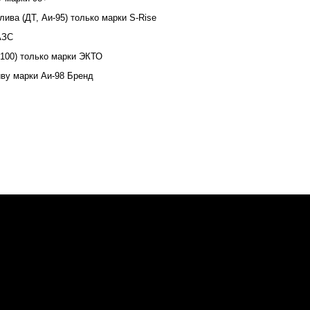
ива (ДТ, Аи-95) только марки S-Rise
АЗС
-100) только марки ЭКТО
иву марки Аи-98 Бренд