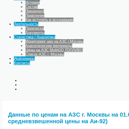
История
Состав
Президент
Правление
Как вступить в ассоциацию
Деятельность
Переписка
Документы
Статистика / Аналитика
Мониторинг цен на АЗС г.Москвы
Аналитические материалы
Цены на АЗС MultiGO ТОПЛИВО
Список АЗС г. Москвы
Информеры
Контакты
Данные по ценам на АЗС г. Москвы на 01.0
средневзвешенной цены на Аи-92)