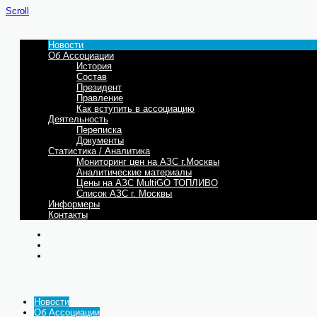
Scroll
Новости
Об Ассоциации
История
Состав
Президент
Правление
Как вступить в ассоциацию
Деятельность
Переписка
Документы
Статистика / Аналитика
Мониторинг цен на АЗС г.Москвы
Аналитические материалы
Цены на АЗС MultiGO ТОПЛИВО
Список АЗС г. Москвы
Информеры
Контакты
Новости
Об Ассоциации