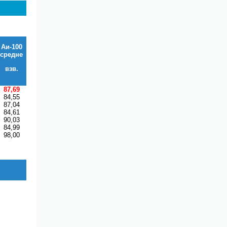
Аи-100
средне
взв.
87,69
84,55
87,04
84,61
90,03
84,99
98,00