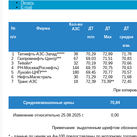
Печать
E-mail
Кол-во
№
Фирма
ДТ
ДТ
ДТ
АЗС
п/п
min
Max
средне
взв.
1
Татнефть-АЗС-Запад*****
38
70,29
72,89
71,78
2
Газпромнефть-Центр***
67
69,03
71,51
70,83
3
Тебойл*
32
70,19
70,99
70,66
4
РН-Москва(Роснефть)
144
69,70
70,75
70,63
5
Лукойл-ЦНП****
180
69,45
70,77
70,57
6
НефтьМагистраль
30
71,29
72,09
71,68
7
Транс-АЗС
18
72,39
73,39**
72,45
При копиров
Средневзвешенные цены
70,84
Изменение относительно 25.08.2025 г.
0,00
Примечание: выделенным шрифтом обозначе
* - данные по ценам на Аи-100 предоставлены по моторному топлив