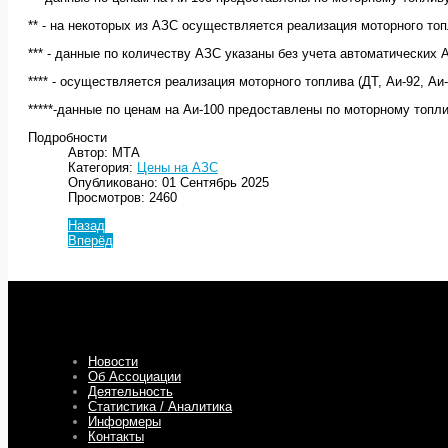
** - на некоторых из АЗС осуществляется реализация моторного топл
*** - данные по количеству АЗС указаны без учета автоматических 
**** - осуществляется реализация моторного топлива (ДТ, Аи-92, Аи
*****-данные по ценам на Аи-100 предоставлены по моторному топл
Подробности
Автор: МТА
Категория:
Цены на АЗС
Опубликовано: 01 Сентябрь 2025
Просмотров: 2460
Назад
Вперёд
Новости
Об Ассоциации
Деятельность
Статистика / Аналитика
Информеры
Контакты