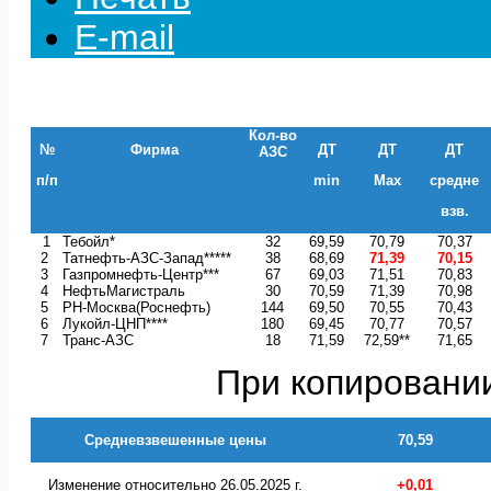
E-mail
Кол-во
№
Фирма
ДТ
ДТ
ДТ
АЗС
п/п
min
Max
средне
взв.
1
Тебойл*
32
69,59
70,79
70,37
2
Татнефть-АЗС-Запад*****
38
68,69
71,39
70,15
3
Газпромнефть-Центр***
67
69,03
71,51
70,83
4
НефтьМагистраль
30
70,59
71,39
70,98
5
РН-Москва(Роснефть)
144
69,50
70,55
70,43
6
Лукойл-ЦНП****
180
69,45
70,77
70,57
7
Транс-АЗС
18
71,59
72,59**
71,65
При копировании
Средневзвешенные цены
70,59
Изменение относительно 26.05.2025 г.
+0,01