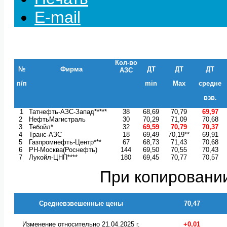
E-mail
Кол-во
№
Фирма
ДТ
ДТ
ДТ
АЗС
п/п
min
Max
средне
взв.
1
Татнефть-АЗС-Запад*****
38
68,69
70,79
69,97
2
НефтьМагистраль
30
70,29
71,09
70,68
3
Тебойл*
32
69,59
70,79
70,37
4
Транс-АЗС
18
69,49
70,19**
69,91
5
Газпромнефть-Центр***
67
68,73
71,43
70,68
6
РН-Москва(Роснефть)
144
69,50
70,55
70,43
7
Лукойл-ЦНП****
180
69,45
70,77
70,57
При копировании
Средневзвешенные цены
70,47
Изменение относительно 21.04.2025 г.
+0,01