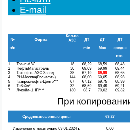
E-mail
Кол-во
№
Фирма
ДТ
ДТ
ДТ
АЗС
п/п
min
Max
средне
взв.
1
Транс-АЗС
18
68,29
68,59
68,48
2
НефтьМагистраль
30
69,09
69,99
69,44
3
Татнефть-АЗС-Запад
38
67,19
69,99
68,65
4
РН-Москва(Роснефть)
144
68,00
69,05
68,93
5
Газпромнефть-Центр***
67
67,12
69,75
68,99
6
Тебойл*
32
68,59
69,49
69,21
7
Лукойл-ЦНП****
180
68,7
70,02
69,82
При копировании
Средневзвешенные цены
69,27
Изменение относительно 09.01.2024 г.
0,00