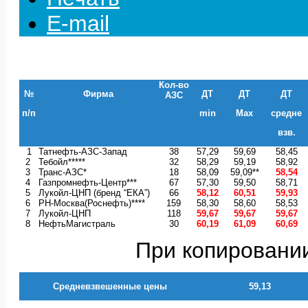
E-mail
Кол-во
№
Фирма
ДТ
ДТ
ДТ
АЗС
п/п
min
Max
средне
взв.
1
Татнефть-АЗС-Запад
38
57,29
59,69
58,45
2
Тебойл*****
32
58,29
59,19
58,92
3
Транс-АЗС*
18
58,09
59,09**
58,54
4
Газпромнефть-Центр***
67
57,30
59,50
58,71
5
Лукойл-ЦНП (бренд “ЕКА”)
66
58,12
60,51
59,93
6
РН-Москва(Роснефть)****
159
58,30
58,60
58,53
7
Лукойл-ЦНП
118
59,67
59,67
59,67
8
НефтьМагистраль
30
60,19
61,09
60,69
При копировании
Средневзвешенные цены
59,13