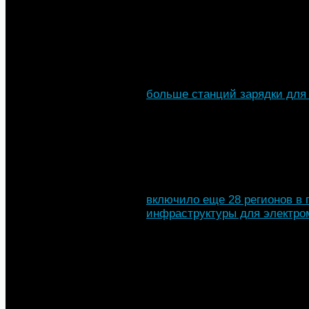
станций для электробусов.
Ранее в этот день сервис би
проверки истории авто «Авто
за последний год на террито
больше станций зарядки для
апреля, в РФ активны 1664 ст
105% больше, чем в прошлом 
находится в городах-миллион
Санкт-Петербурге и Казани. 
Сахалинск.
В конце прошлого года стало
включило еще 28 регионов в 
инфраструктуры для электр
проект должен будет охватить
Пилотный проект по создани
электротяге стартовал в 2022
проекты по созданию зарядн
Татарстане, Крыму и Севасто
в Ленинградской, Московской