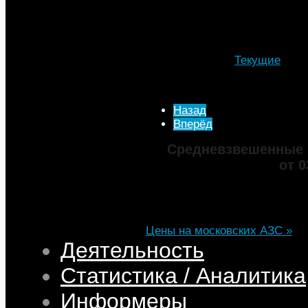
Сахалинской, Липецкой, Рост
Подробности
Автор: МТА
Категория:
Текущие
Опубликовано: 20 Апрел
Просмотров: 3007
Назад
Вперёд
Средневзвешенные 
от 0
Марка
ДТ
Аи-92
Аи-95
Цена
82,32
68,95
75,69
101,35
Изменение
+0,05
+0,50
+0,39
+0,33
Цены на московских АЗС »
Деятельность
Статистика / Аналитика
Информеры