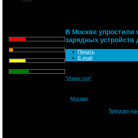
В Москве упростили 
устройств для элект
Что для Вас является
главным при выборе АЗС
для заправки автомобиля?
В Москве упростили
Цена - 29.1%
зарядных устройств 
Сервис - 6.4%
Печать
Торговая марка - 29.1%
E-mail
Личный опыт - 35.3%
"Известия"
, 20.04.2023
Всего голосов
: 357
В
Москве
упростили порядок 
для электромобилей. Об это
Собянин в своем
Telegram-ка
Раньше для того, чтобы устано
участке, принадлежащем горо
торгах. Теперь арендаторы з