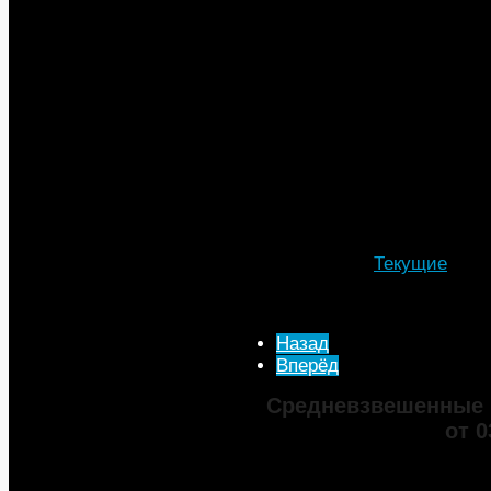
действительности - 47,17 руб.
Приносим Вам свои извинени
С уважением,
Исполнительная дирекция М
Подробности
Автор: МТА
Категория:
Текущие
Опубликовано: 13 Июль 
Просмотров: 3423
Назад
Вперёд
Средневзвешенные 
от 0
Марка
ДТ
Аи-92
Аи-95