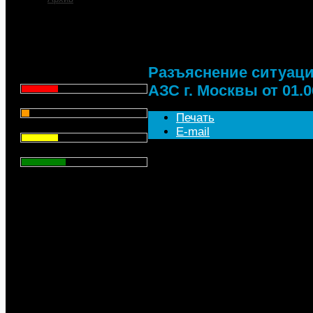
Разъяснение ситуации
Москвы от 01.06.2020 г
Что для Вас является
главным при выборе АЗС
для заправки автомобиля?
Разъяснение ситуаци
Цена - 29.1%
АЗС г. Москвы от 01.06
Сервис - 6.4%
Печать
Торговая марка - 29.1%
E-mail
Личный опыт - 35.3%
Всего голосов
: 357
Уважае
Информируем Вас о ситуации
г.Москвы от 01.06.2020 г.
Изначально, 01 июня с.г. пос
информации от компаний, пр
сформирована итоговая табл