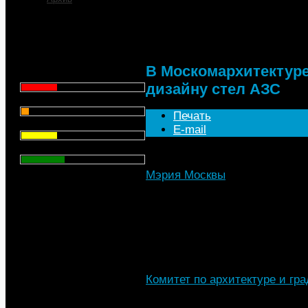
В Москомархитектуре 
дизайну стел АЗС
Что для Вас является
главным при выборе АЗС
для заправки автомобиля?
В Москомархитектуре
Цена - 29.1%
дизайну стел АЗС
Сервис - 6.4%
Печать
Торговая марка - 29.1%
E-mail
Личный опыт - 35.3%
Мэрия Москвы
, 29.07.2016 г.
Всего голосов
: 357
Яркая подсветка стел на за
должны отвлекать внимани
Комитет по архитектуре и гр
(Москомархитектура) утверд
стел на автозаправочных ста