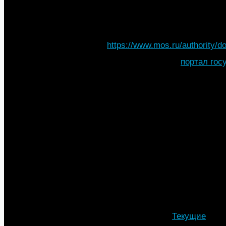
Постановление Правительства
№902 -ПП “О порядке разме
конструкций в Москве”». (Тек
Правительства Москвы досту
https://www.mos.ru/authority/
С 1 октября через
портал гос
получить весь список докуме
стелы на автозаправочной ст
выбрать из предложенного пе
В этом году на 65 участках 
Будут установлены 962 мачт
повышенной яркости. После 
специалисты столичных депа
энергетического хозяйства, 
и благоустройства совместн
пришли к выводу, что для по
участков магистрали нужно 
Подробности
Автор: МТА
Категория:
Текущие