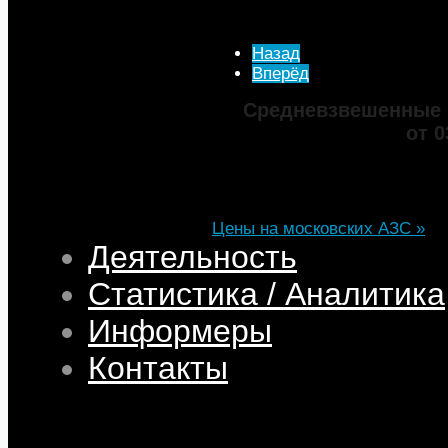
Опубликовано: 29 Июль 
Просмотров: 4411
Назад
Вперёд
Средневзвешенные 
от 0
Марка
ДТ
Аи-92
Аи-95
Цена
82,32
68,95
75,69
101,35
Изменение
+0,05
+0,50
+0,39
+0,33
Цены на московских АЗС »
Деятельность
Статистика / Аналитика
Информеры
Контакты