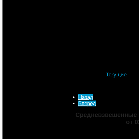
период времени. При этом е
соотношении "доллар за литр
снизились на 12,2% по отнош
Однако заработную плату гра
И рост топливных цен в рубл
сказаться на кошельке потре
социальной защиты Максим Т
реальные зарплаты населения
Подробности
Автор: МТА
Категория:
Текущие
Опубликовано: 29 Февра
Просмотров: 5232
Назад
Вперёд
Средневзвешенные 
от 0
Марка
ДТ
Аи-92
Аи-95