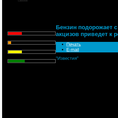
Бензин подорожает с 
приведет к росту цен 
Что для Вас является
главным при выборе АЗС
для заправки автомобиля?
Бензин подорожает с
Цена - 29.1%
акцизов приведет к р
Сервис - 6.4%
Печать
Торговая марка - 29.1%
E-mail
Личный опыт - 35.3%
"Известия"
, 29.02.2016
Всего голосов
: 357
Для поддержания бюджета вл
увеличить акциз на автомоби
рубля за литр. Примерно так
ожидается на АЗС, то есть п
акциз на плечи потребителя.
топливном рынке предупрежда
пикового спроса могут быть 
В пятницу Госдума и Совет 