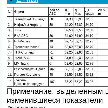
Кол-во
ДТ
ДТ
ДТ
Аи-80
№
Фирма
АЗС
min
Max
средн
min
1.
Татнефть-АЗС-Запад
38
31,30
32,90
32,35
2.
НефтьМагистраль
30
34,20
34,80
34,70
3.
Тиса
3
32,50
32,50
32,50
4.
ЕКА-АЗС
56
34,00
34,90
34,10
5.
РН-Москва
49
32,75
32,75
32,75
6.
Трансэнергоснаб
14
32,60
32,80
32,70
7.
ТНК-Столица
71
32,20
32,90
32,81
8.
Транс-АЗС
26
31,80
32,40
32,23
9.
ММ Транс
6
32,60
32,85
32,75
10.
Газпромнефть-Центр
102
32,15
32,85
32,81
11.
Петрол Комплекс
40
32,59
33,59
33,32
Лукойл-
12.
107
33,22
33,22
33,22
Центрнефтепродукт
Примечание: выделенным 
изменившиеся показатели
Средневзвешенные цены