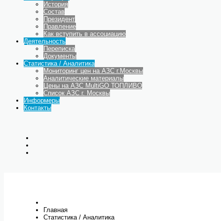
История
Состав
Президент
Правление
Как вступить в ассоциацию
Деятельность
Переписка
Документы
Статистика / Аналитика
Мониторинг цен на АЗС г.Москвы
Аналитические материалы
Цены на АЗС MultiGO ТОПЛИВО
Список АЗС г. Москвы
Информеры
Контакты
Главная
Статистика / Аналитика