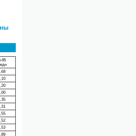
ены
-95
редн
,68
,10
,20
,00
,35
,31
,55
,52
,53
,89