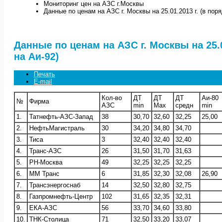
Мониторинг цен на АЗС г.Москвы
Данные по ценам на АЗС г. Москвы на 25.01.2013 г. (в пор
Данные по ценам на АЗС г. Москвы на 25.
на Аи-92)
Печать
E-mail
Кол-во
ДТ
ДТ
ДТ
Аи-80
№
Фирма
АЗС
min
Max
средн
min
1.
Татнефть-АЗС-Запад
38
30,70
32,60
32,25
25,00
2.
НефтьМагистраль
30
34,20
34,80
34,70
3.
Тиса
3
32,40
32,40
32,40
4.
Транс-АЗС
26
31,50
31,70
31,63
5.
РН-Москва
49
32,25
32,25
32,25
6.
ММ Транс
6
31,85
32,30
32,08
26,90
7.
Трансэнергоснаб
14
32,50
32,80
32,75
8.
Газпромнефть-Центр
102
31,65
32,35
32,31
9.
ЕКА-АЗС
56
33,70
34,60
33,80
10.
ТНК-Столица
71
32,50
33,20
33,07