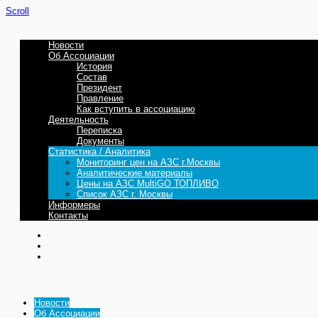
Scroll
Новости
Об Ассоциации
История
Состав
Президент
Правление
Как вступить в ассоциацию
Деятельность
Переписка
Документы
Статистика / Аналитика
Мониторинг цен на АЗС г.Москвы
Аналитические материалы
Цены на АЗС MultiGO ТОПЛИВО
Список АЗС г. Москвы
Информеры
Контакты
Новости
Об Ассоциации