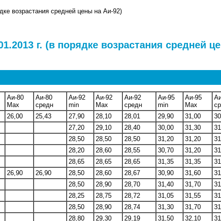
ядке возрастания средней цены на Аи-92)
01.2013 г. (в порядке возрастания средней ц
Аи-80
Аи-80
Аи-92
Аи-92
Аи-92
Аи-95
Аи-95
Аи
Max
средн
min
Max
средн
min
Max
с
26,00
25,43
27,90
28,10
28,01
29,90
31,00
30
27,20
29,10
28,40
30,00
31,30
31
28,50
28,50
28,50
31,20
31,20
31
28,20
28,60
28,55
30,70
31,20
31
28,65
28,65
28,65
31,35
31,35
31
26,90
26,90
28,50
28,60
28,67
30,90
31,60
31
28,50
28,90
28,70
31,40
31,70
31
28,25
28,75
28,72
31,05
31,55
31
28,50
28,90
28,74
31,30
31,70
31
28,80
29,30
29,19
31,50
32,10
31