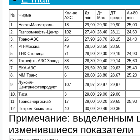
Кол-во
Дт
Дт
ДТ
Аи-80
№
Фирма
АЗС
min
Max
средн
min
1.
НефтьМагистраль
18
29,90
29,90
29,90
25,00
2.
Газпромнефть-Центр
102
27,40
28,40
28,11
24,60
3.
Транс-АЗС
26
27,90
28,70
28,15
24,40
4.
РН-Москва
49
28,50
28,50
28,50
5.
ТНК-Столица
71
28,90
29,30
29,19
24,90
6.
Татнефть-АЗС-Запад
38
28,30
29,40
29,14
25,60
7.
ЕКА-АЗС
56
29,59
30,00
29,63
25,40
8.
ММ Транс
6
28,60
28,80
28,67
25,20
Лукойл-
9.
107
29,97
29,97
29,97
Центрнефтепродукт
10.
Тиса
3
29,00
29,00
29,00
11.
Трансэнергоснаб
17
29,00
30,20
29,65
25,90
12.
Петрол Комплекс
40
30,09
30,49
30,36
Примечание: выделенным 
изменившиеся показатели
Средневзвешенные цены