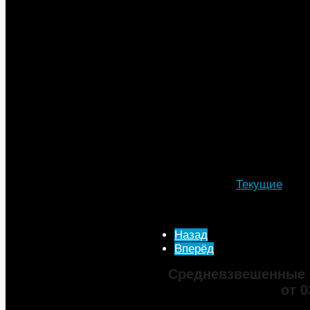
многих факторов — прибыльн
месторасположения, объемов
топлива. По данным начальни
финансовой группы «Брокерк
цены могут варьироваться от 
«Но сейчас, наверное, миним
тыс.», — уточняет Шеин. Юри
его мнению, сейчас цены на 
по сравнению с прошлым год
условия для того, чтобы топ
монополизирован, считают э
Подробности
Категория:
Текущие
Опубликовано: 02 Сентя
Просмотров: 2861
Назад
Вперёд
Средневзвешенные 
от 0