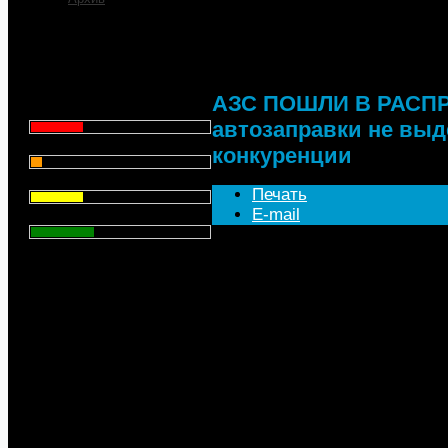
АЗС ПОШЛИ В РАСПР
автозаправки не выд
Что для Вас является
главным при выборе АЗС
для заправки автомобиля?
АЗС ПОШЛИ В РАСПР
Цена - 29.1%
автозаправки не вы
Сервис - 6.4%
конкуренции
Торговая марка - 29.1%
Печать
E-mail
Личный опыт - 35.3%
Независимые участники топли
Всего голосов
: 357
противостоять демпинговым 
со своим бизнесом. Как стал
Алтайском крае на продажу в
принадлежащие крупным неф
ситуация складывается в Тат
Краснодарском крае и многих
топлива движется в сторону 
«У нас самая тяжелая ситуац
Все до одной сети выставлен