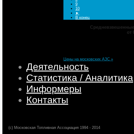
9
10
►
В конец
Средневзвешенные 
от 
Марка
ДТ
Аи-92
Аи-95
Цена
82,32
68,95
75,69
101,35
Изменение
+0,05
+0,50
+0,39
+0,33
Цены на московских АЗС »
Деятельность
Статистика / Аналитика
Информеры
Контакты
(c) Московская Топливная Ассоциация 1994 - 2014