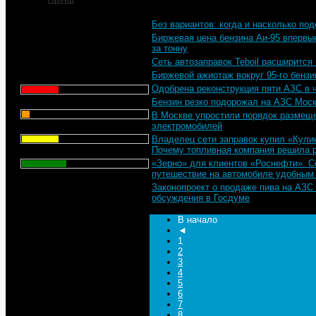
Без вариантов: когда и насколько по
Что для Вас является
Биржевая цена бензина Аи-95 впервые
главным при выборе АЗС
за тонну
для заправки автомобиля?
Сеть автозаправок Teboil расширится
Биржевой ажиотаж вокруг 95-го бензи
Цена - 29.1%
Одобрена реконструкция пяти АЗС в 
Сервис - 6.4%
Бензин резко подорожал на АЗС Мос
В Москве упростили порядок размеще
электромобилей
Торговая марка - 29.1%
Владелец сети заправок купил «Кули
Почему топливная компания решила 
Личный опыт - 35.3%
«Зерно» для клиентов «Роснефти». С
путешествие на автомобиле удобным
Всего голосов
: 357
Законопроект о продаже пива на АЗС
обсуждения в Госдуме
В начало
◄
1
2
3
4
5
6
7
8