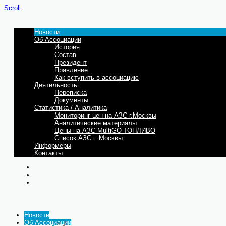
Scroll
Новости
Об Ассоциации
История
Состав
Президент
Правление
Как вступить в ассоциацию
Деятельность
Переписка
Документы
Статистика / Аналитика
Мониторинг цен на АЗС г.Москвы
Аналитические материалы
Цены на АЗС MultiGO ТОПЛИВО
Список АЗС г. Москвы
Информеры
Контакты
Новости
Об Ассоциации