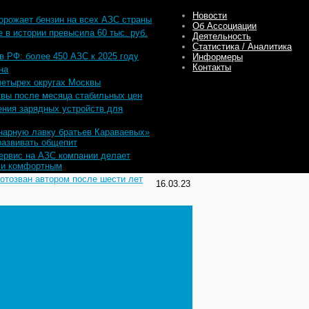
Новости
дорожает бензин на всех АЗС страны
23.05.23
Об Ассоциации
 в истории превысила 60 тыс. руб.
Деятельность
17.05.23
Статистика / Аналитика
 в РФ: более 450 АЗС к 2025 году
16.05.23
Информеры
Контакты
на
11.05.23
четырех округах Москвы
05.05.23
квы после месяца стабильных цен
02.05.23
ния зарядных устройств для
20.04.23
нарную лавку братьев Караваевых»
27.03.23
развивать общепит
ервис на АЗС компании делает
17.03.23
 и комфортным
 отозван автором после шести лет
16.03.23