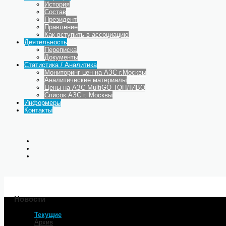
История
Состав
Президент
Правление
Как вступить в ассоциацию
Деятельность
Переписка
Документы
Статистика / Аналитика
Мониторинг цен на АЗС г.Москвы
Аналитические материалы
Цены на АЗС MultiGO ТОПЛИВО
Список АЗС г. Москвы
Информеры
Контакты
Новости
Текущие
Главная
Архив