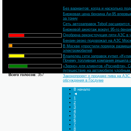
Без вариантов: когда и насколько по
Что для Вас является
Биржевая цена бензина Аи-95 впервые
главным при выборе АЗС
за тонну
для заправки автомобиля?
Сеть автозаправок Teboil расширится
Биржевой ажиотаж вокруг 95-го бензи
Цена - 29.1%
Одобрена реконструкция пяти АЗС в 
Сервис - 6.4%
Бензин резко подорожал на АЗС Мос
В Москве упростили порядок размеще
электромобилей
Торговая марка - 29.1%
Владелец сети заправок купил «Кули
Почему топливная компания решила 
Личный опыт - 35.3%
«Зерно» для клиентов «Роснефти». С
путешествие на автомобиле удобным
Всего голосов
: 357
Законопроект о продаже пива на АЗС
обсуждения в Госдуме
В начало
◄
1
2
3
4
5
6
7
8