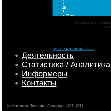
9
10
►
В конец
Средневзвешенные 
от 
Марка
ДТ
Аи-92
Аи-95
Цена
82,32
68,95
75,69
101,35
Изменение
+0,05
+0,50
+0,39
+0,33
Цены на московских АЗС »
Деятельность
Статистика / Аналитика
Информеры
Контакты
(c) Московская Топливная Ассоциация 1994 - 2014