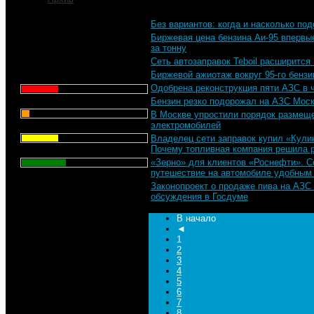
Без вариантов: когда и насколько по
Что для Вас является
Биржевая цена бензина Аи-95 впервые
главным при выборе АЗС
за тонну
для заправки автомобиля?
Сеть автозаправок Teboil расширится
Биржевой ажиотаж вокруг 95-го бензи
Цена - 29.1%
Одобрена реконструкция пяти АЗС в 
Сервис - 6.4%
Бензин резко подорожал на АЗС Мос
В Москве упростили порядок размеще
электромобилей
Торговая марка - 29.1%
Владелец сети заправок купил «Кули
Почему топливная компания решила 
Личный опыт - 35.3%
«Зерно» для клиентов «Роснефти». С
путешествие на автомобиле удобным
Всего голосов
: 357
Законопроект о продаже пива на АЗС
обсуждения в Госдуме
В начало
◄
1
2
3
4
5
6
7
8